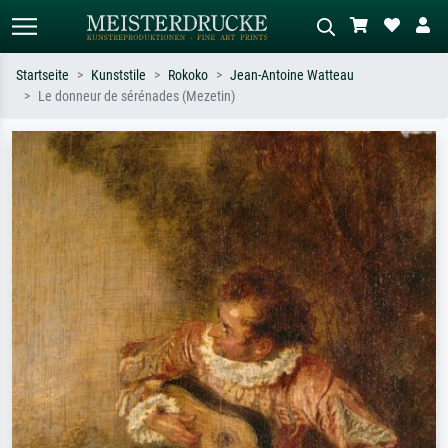
Startseite
Kunststile
Rokoko
Jean-Antoine Watteau
Le donneur de sérénades (Mezetin)
Standardsuche
KI-Bildersuche
Suchen Sie nach Künstlern, Werktiteln
Beschreiben Sie die Szene – z.B. Grüne
oder Stilen – z.B. Monet,
Wiese, Abstrakt mit viel Rot, Dunkles
Sternennacht, Impressionismus, Welle
Ölgemälde, Stehender Akt neben einem
Hokusai, Akt.
Baum.