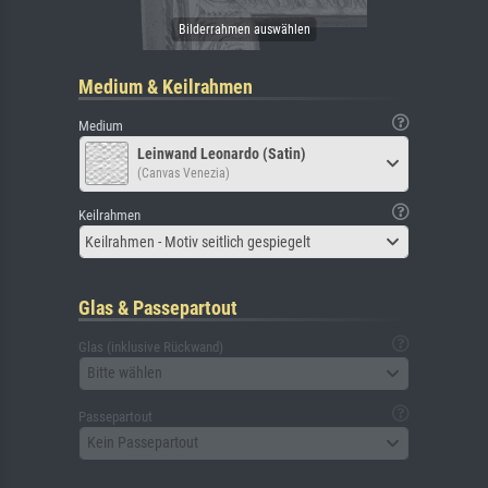
Medium & Keilrahmen
Medium
Leinwand Leonardo (Satin)
(Canvas Venezia)
Keilrahmen
Keilrahmen - Motiv seitlich gespiegelt
Glas & Passepartout
Glas (inklusive Rückwand)
Bitte wählen
Passepartout
Kein Passepartout