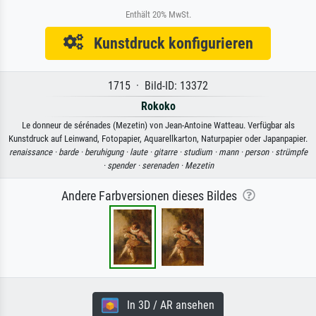
Enthält 20% MwSt.
Kunstdruck konfigurieren
1715 · Bild-ID: 13372
Rokoko
Le donneur de sérénades (Mezetin) von Jean-Antoine Watteau. Verfügbar als
Kunstdruck auf Leinwand, Fotopapier, Aquarellkarton, Naturpapier oder Japanpapier.
renaissance ·
barde ·
beruhigung ·
laute ·
gitarre ·
studium ·
mann ·
person ·
strümpfe
·
spender ·
serenaden ·
Mezetin
Andere Farbversionen dieses Bildes
In 3D / AR ansehen