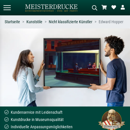
Startseite
Kunststile
Nicht klassifizierte Künstler
Edward Hopper
Standardsuche
KI-Bildersuche
Suchen Sie nach Künstlern, Werktiteln
Beschreiben Sie die Szene – z.B. Grüne
oder Stilen – z.B. Monet,
Wiese, Abstrakt mit viel Rot, Dunkles
Sternennacht, Impressionismus, Welle
Ölgemälde, Stehender Akt neben einem
Hokusai, Akt.
Baum.
Kundenservice mit Leidenschaft
Kunstdrucke in Museumsqualität
Individuelle Anpassungsmöglichkeiten