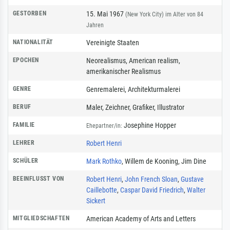
GESTORBEN
15. Mai 1967
(New York City)
im Alter von 84
Jahren
NATIONALITÄT
Vereinigte Staaten
EPOCHEN
Neorealismus, American realism,
amerikanischer Realismus
GENRE
Genremalerei
,
Architekturmalerei
BERUF
Maler
,
Zeichner
,
Grafiker
,
Illustrator
FAMILIE
Josephine Hopper
Ehepartner/in:
LEHRER
Robert Henri
SCHÜLER
Mark Rothko
, Willem de Kooning, Jim Dine
BEEINFLUSST VON
Robert Henri
,
John French Sloan
,
Gustave
Caillebotte
,
Caspar David Friedrich
,
Walter
Sickert
MITGLIEDSCHAFTEN
American Academy of Arts and Letters