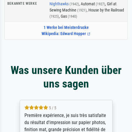
BEKANNTE WERKE
Nighthawks
, Automat
, Girl at
(1942)
(1927)
Sewing Machine
, House by the Railroad
(1921)
, Gas
(1925)
(1940)
1 Werke bei Meisterdrucke
Wikipedia: Edward Hopper
Was unsere Kunden über
uns sagen
 / 5
4.5 / 5
ience, je suis très satisfaite
ik beoordeel Meist
'impression sur papier photos,
Door de 69505 be
grande précision et fidélité de
scrollen is echte