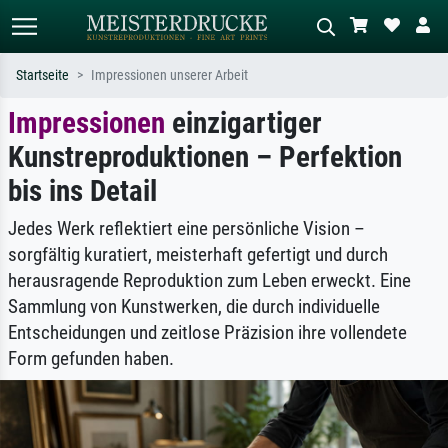
Startseite
Impressionen unserer Arbeit
Impressionen
einzigartiger
Standardsuche
KI-Bildersuche
Kunstreproduktionen – Perfektion
Suchen Sie nach Künstlern, Werktiteln
Beschreiben Sie die Szene – z.B. Grüne
oder Stilen – z.B. Monet,
Wiese, Abstrakt mit viel Rot, Dunkles
bis ins Detail
Sternennacht, Impressionismus, Welle
Ölgemälde, Stehender Akt neben einem
Hokusai, Akt.
Baum.
Jedes Werk reflektiert eine persönliche Vision –
sorgfältig kuratiert, meisterhaft gefertigt und durch
herausragende Reproduktion zum Leben erweckt. Eine
Sammlung von Kunstwerken, die durch individuelle
Entscheidungen und zeitlose Präzision ihre vollendete
Form gefunden haben.