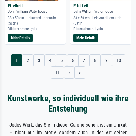
Eitelkeit
Eitelkeit
John William Waterhouse
John William Waterhouse
38 x 50 cm · Leinwand Leonardo
38 x 50 cm · Leinwand Leonardo
(Satin)
(Satin)
Bilderrahmen: Lydia
Bilderrahmen: Lydia
Mehr Details
Mehr Details
1
2
3
4
5
6
7
8
9
10
11
›
»
Kunstwerke, so individuell wie ihre
Entstehung
Jedes Werk, das Sie in dieser Galerie sehen, ist ein Unikat
– nicht nur im Motiv, sondern auch in der Art seiner