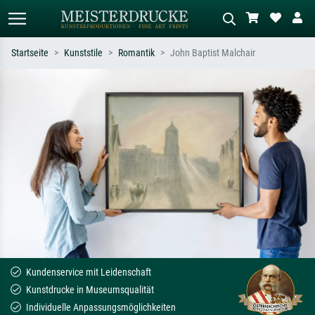
Startseite
Kunststile
Romantik
John Baptist Malchair
Standardsuche
KI-Bildersuche
Suchen Sie nach Künstlern, Werktiteln
Beschreiben Sie die Szene – z.B. Grüne
oder Stilen – z.B. Monet,
Wiese, Abstrakt mit viel Rot, Dunkles
Sternennacht, Impressionismus, Welle
Ölgemälde, Stehender Akt neben einem
Hokusai, Akt.
Baum.
Kundenservice mit Leidenschaft
Kunstdrucke in Museumsqualität
Individuelle Anpassungsmöglichkeiten