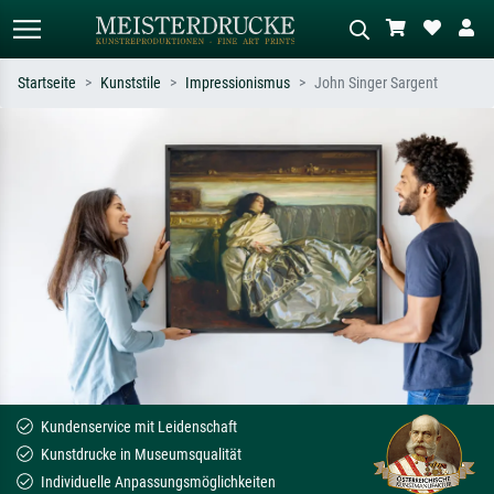
Startseite
Kunststile
Impressionismus
John Singer Sargent
Standardsuche
KI-Bildersuche
Suchen Sie nach Künstlern, Werktiteln
Beschreiben Sie die Szene – z.B. Grüne
oder Stilen – z.B. Monet,
Wiese, Abstrakt mit viel Rot, Dunkles
Sternennacht, Impressionismus, Welle
Ölgemälde, Stehender Akt neben einem
Hokusai, Akt.
Baum.
Kundenservice mit Leidenschaft
Kunstdrucke in Museumsqualität
Individuelle Anpassungsmöglichkeiten