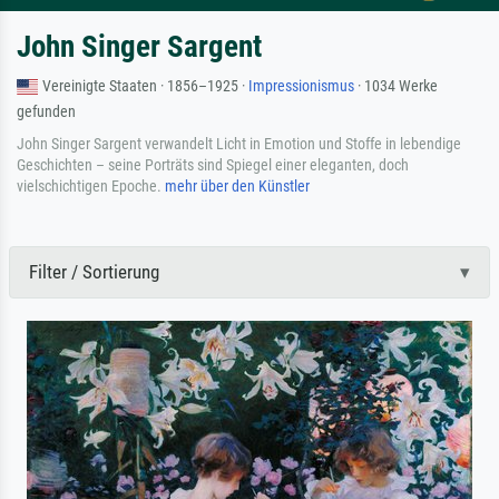
John Singer Sargent
Vereinigte Staaten · 1856–1925 ·
Impressionismus
· 1034 Werke
gefunden
John Singer Sargent verwandelt Licht in Emotion und Stoffe in lebendige
Geschichten – seine Porträts sind Spiegel einer eleganten, doch
vielschichtigen Epoche.
mehr über den Künstler
Filter / Sortierung