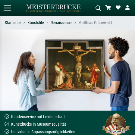
Startseite
Kunststile
Renaissance
Matthias Grünewald
Standardsuche
KI-Bildersuche
Suchen Sie nach Künstlern, Werktiteln
Beschreiben Sie die Szene – z.B. Grüne
oder Stilen – z.B. Monet,
Wiese, Abstrakt mit viel Rot, Dunkles
Sternennacht, Impressionismus, Welle
Ölgemälde, Stehender Akt neben einem
Hokusai, Akt.
Baum.
Kundenservice mit Leidenschaft
Kunstdrucke in Museumsqualität
Individuelle Anpassungsmöglichkeiten