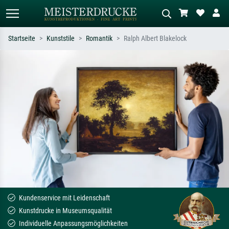
Startseite
Kunststile
Romantik
Ralph Albert Blakelock
Standardsuche
KI-Bildersuche
Suchen Sie nach Künstlern, Werktiteln
Beschreiben Sie die Szene – z.B. Grüne
oder Stilen – z.B. Monet,
Wiese, Abstrakt mit viel Rot, Dunkles
Sternennacht, Impressionismus, Welle
Ölgemälde, Stehender Akt neben einem
Hokusai, Akt.
Baum.
Kundenservice mit Leidenschaft
Kunstdrucke in Museumsqualität
Individuelle Anpassungsmöglichkeiten