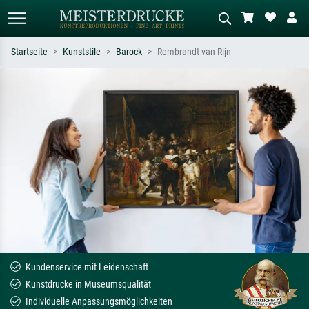
Startseite
Kunststile
Barock
Rembrandt van Rijn
Standardsuche
KI-Bildersuche
Suchen Sie nach Künstlern, Werktiteln
Beschreiben Sie die Szene – z.B. Grüne
oder Stilen – z.B. Monet,
Wiese, Abstrakt mit viel Rot, Dunkles
Sternennacht, Impressionismus, Welle
Ölgemälde, Stehender Akt neben einem
Hokusai, Akt.
Baum.
Kundenservice mit Leidenschaft
Kunstdrucke in Museumsqualität
Individuelle Anpassungsmöglichkeiten