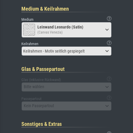
Medium & Keilrahmen
Medium
Leinwand Leonardo (Satin)
(Canvas Venezia)
Keilrahmen
Keilrahmen - Motiv seitlich gespiegelt
Glas & Passepartout
Glas (inklusive Rückwand)
Bitte wählen
Passepartout
Kein Passepartout
Sonstiges & Extras