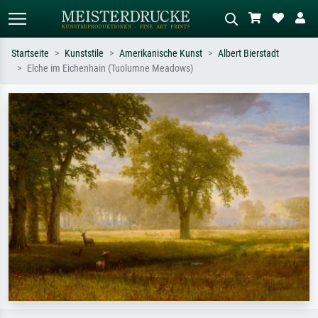
Startseite
Kunststile
Amerikanische Kunst
Albert Bierstadt
Elche im Eichenhain (Tuolumne Meadows)
Standardsuche
KI-Bildersuche
Suchen Sie nach Künstlern, Werktiteln
Beschreiben Sie die Szene – z.B. Grüne
oder Stilen – z.B. Monet,
Wiese, Abstrakt mit viel Rot, Dunkles
Sternennacht, Impressionismus, Welle
Ölgemälde, Stehender Akt neben einem
Hokusai, Akt.
Baum.