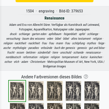
1504 · engraving · Bild-ID: 379653
Renaissance
Adam und Eva von Albrecht Dürer. Verfügbar als Kunstdruck auf Leinwand,
Fotopapier, Aquarellkarton, Naturpapier oder Japanpapier.
druck ·
schlange ·
garten eden ·
apfelbaum ·
feigenblatt ·
apfel ·
schlange ·
versuchung ·
baum des wissens ·
eden ·
bibel ·
bibel ·
altes testament ·
religion ·
religion ·
nacktheit ·
nacktheit ·
frau ·
frau ·
mann ·
frau ·
schöpfung ·
mythos ·
feige ·
asche ·
mythologie ·
paradies ·
erbsünde ·
buch der genesis ·
genesis ·
gut und böse ·
frucht ·
essen ·
betören ·
sündenfall ·
tiere ·
unschuld ·
schande ·
renaissance ·
norddeutsch ·
reformation ·
religion ·
religion ·
temperament ·
katze ·
kaninchen ·
ochse ·
elch ·
adam ·
Christentum
· Metropolitan Museum of Art, New York, USA /
Bridgeman Images
Andere Farbversionen dieses Bildes