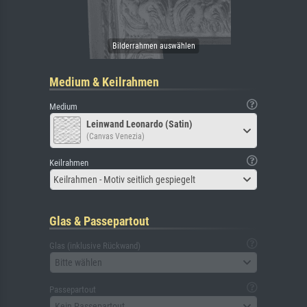
Medium & Keilrahmen
Medium
Leinwand Leonardo (Satin)
(Canvas Venezia)
Keilrahmen
Keilrahmen - Motiv seitlich gespiegelt
Glas & Passepartout
Glas (inklusive Rückwand)
Bitte wählen
Passepartout
Kein Passepartout