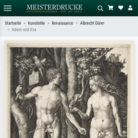
Startseite
Kunststile
Renaissance
Albrecht Dürer
Adam und Eva
Standardsuche
KI-Bildersuche
Suchen Sie nach Künstlern, Werktiteln
Beschreiben Sie die Szene – z.B. Grüne
oder Stilen – z.B. Monet,
Wiese, Abstrakt mit viel Rot, Dunkles
Sternennacht, Impressionismus, Welle
Ölgemälde, Stehender Akt neben einem
Hokusai, Akt.
Baum.