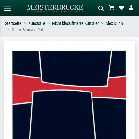
Startseite
Kunststile
Nicht klassifizierte Künstler
Alex Dunn
Druck Blau auf Rot
Standardsuche
KI-Bildersuche
Suchen Sie nach Künstlern, Werktiteln
Beschreiben Sie die Szene – z.B. Grüne
oder Stilen – z.B. Monet,
Wiese, Abstrakt mit viel Rot, Dunkles
Sternennacht, Impressionismus, Welle
Ölgemälde, Stehender Akt neben einem
Hokusai, Akt.
Baum.