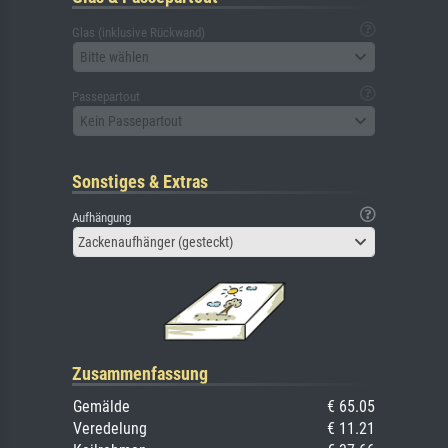
Glas (inklusive Rückwand)
Bitte wählen
Passepartout
Kein Passepartout
Sonstiges & Extras
Aufhängung
Zackenaufhänger (gesteckt)
Zusammenfassung
Gemälde
€ 65.05
Veredelung
€ 11.21