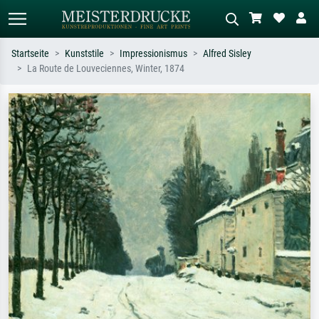
Startseite
Kunststile
Impressionismus
Alfred Sisley
La Route de Louveciennes, Winter, 1874
Standardsuche
KI-Bildersuche
Suchen Sie nach Künstlern, Werktiteln
Beschreiben Sie die Szene – z.B. Grüne
oder Stilen – z.B. Monet,
Wiese, Abstrakt mit viel Rot, Dunkles
Sternennacht, Impressionismus, Welle
Ölgemälde, Stehender Akt neben einem
Hokusai, Akt.
Baum.