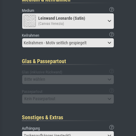
Medium
Leinwand Leonardo (Satin)
(Canvas Venezia)
Keilrahmen
Keilrahmen - Motiv seitlich gespiegelt
Glas & Passepartout
Glas (inklusive Rückwand)
Bitte wählen
Passepartout
Kein Passepartout
Sonstiges & Extras
Aufhängung
Zackenaufhänger (gesteckt)