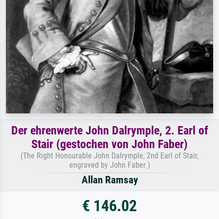
Der ehrenwerte John Dalrymple, 2. Earl of
Stair (gestochen von John Faber)
(The Right Honourable John Dalrymple, 2nd Earl of Stair,
engraved by John Faber )
Allan Ramsay
€ 146.02