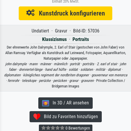
Enthält 20% MwSt.
Kunstdruck konfigurieren
Undatiert · Gravur · Bild-ID: 57036
Klassizismus
·
Portraits
Der ehrenwerte John Dalrymple, 2. Earl of Stair (gestochen von John Faber) von
Allan Ramsay. Verfügbar als Kunstdruck auf Leinwand, Fotopapier, Aquarellkarton,
Naturpapier oder Japanpapier.
john dalrymple ·
mann ·
männer ·
männlich ·
porträt ·
porträts ·
2. earl of stair ·
john
faber ·
dreiviertel-länge ·
hand auf hüfte ·
soldat ·
soldaten ·
militär ·
diplomat ·
diplomaten ·
königliches regiment der nordbriten dragoner ·
gouverneur von menorca
·
fernrohr ·
teleskope ·
perücke ·
perücken ·
gravur ·
gravuren
· Private Collection /
Bridgeman Images
In 3D / AR ansehen
Bild zu Favoriten hinzufügen
0 Bewertungen