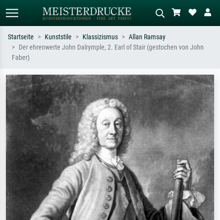
Startseite
Kunststile
Klassizismus
Allan Ramsay
Der ehrenwerte John Dalrymple, 2. Earl of Stair (gestochen von John
Standardsuche
KI-Bildersuche
Faber)
Suchen Sie nach Künstlern, Werktiteln
Beschreiben Sie die Szene – z.B. Grüne
oder Stilen – z.B. Monet,
Wiese, Abstrakt mit viel Rot, Dunkles
Sternennacht, Impressionismus, Welle
Ölgemälde, Stehender Akt neben einem
Hokusai, Akt.
Baum.