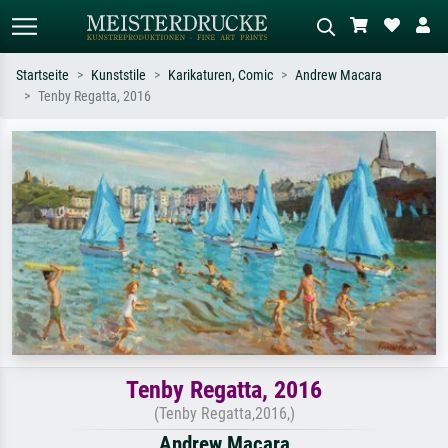
Startseite
Kunststile
Karikaturen, Comic
Andrew Macara
Tenby Regatta, 2016
Standardsuche
KI-Bildersuche
Suchen Sie nach Künstlern, Werktiteln
Beschreiben Sie die Szene – z.B. Grüne
oder Stilen – z.B. Monet,
Wiese, Abstrakt mit viel Rot, Dunkles
Sternennacht, Impressionismus, Welle
Ölgemälde, Stehender Akt neben einem
Hokusai, Akt.
Baum.
Tenby Regatta, 2016
(Tenby Regatta,2016,)
Andrew Macara