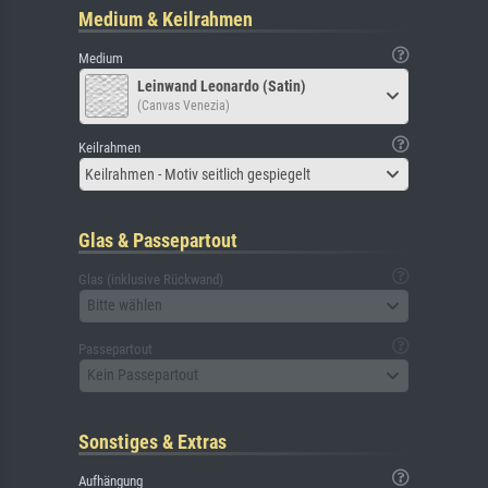
Medium & Keilrahmen
Medium
Leinwand Leonardo (Satin)
(Canvas Venezia)
Keilrahmen
Keilrahmen - Motiv seitlich gespiegelt
Glas & Passepartout
Glas (inklusive Rückwand)
Bitte wählen
Passepartout
Kein Passepartout
Sonstiges & Extras
Aufhängung