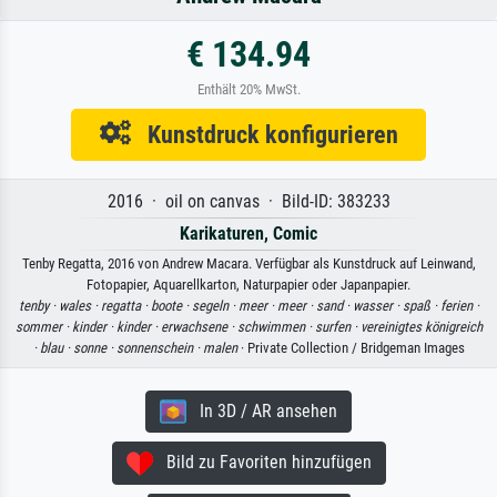
€ 134.94
Enthält 20% MwSt.
Kunstdruck konfigurieren
2016 · oil on canvas · Bild-ID: 383233
Karikaturen, Comic
Tenby Regatta, 2016 von Andrew Macara. Verfügbar als Kunstdruck auf Leinwand,
Fotopapier, Aquarellkarton, Naturpapier oder Japanpapier.
tenby ·
wales ·
regatta ·
boote ·
segeln ·
meer ·
meer ·
sand ·
wasser ·
spaß ·
ferien ·
sommer ·
kinder ·
kinder ·
erwachsene ·
schwimmen ·
surfen ·
vereinigtes königreich
·
blau ·
sonne ·
sonnenschein ·
malen
· Private Collection / Bridgeman Images
In 3D / AR ansehen
Bild zu Favoriten hinzufügen