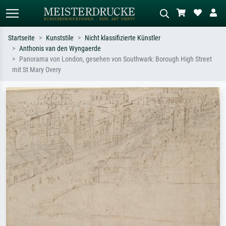
Startseite
Kunststile
Nicht klassifizierte Künstler
Anthonis van den Wyngaerde
Standardsuche
KI-Bildersuche
Panorama von London, gesehen von Southwark: Borough High Street
mit St Mary Overy
Suchen Sie nach Künstlern, Werktiteln
Beschreiben Sie die Szene – z.B. Grüne
oder Stilen – z.B. Monet,
Wiese, Abstrakt mit viel Rot, Dunkles
Sternennacht, Impressionismus, Welle
Ölgemälde, Stehender Akt neben einem
Hokusai, Akt.
Baum.