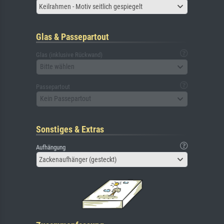
Keilrahmen - Motiv seitlich gespiegelt
Glas & Passepartout
Glas (inklusive Rückwand)
Bitte wählen
Passepartout
Kein Passepartout
Sonstiges & Extras
Aufhängung
Zackenaufhänger (gesteckt)