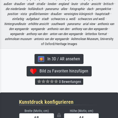
außen ·
draußen ·
stadt ·
straße ·
london ·
england ·
leute ·
straße ·
ansicht ·
britisch ·
die niederlande ·
holländisch ·
panorama ·
allee ·
fotographie ·
dach ·
perspektive ·
position ·
vista ·
großbritannien ·
draußen ·
vereinigtes königreich ·
hauptstadt ·
einfarbig ·
aufgebaut ·
stadt ·
schwarzes u. weiß ·
schwarzes und weiß ·
hintergrundleute ·
erhöhte ansicht ·
southwark ·
panorama ·
arial view ·
anthonis van
den wyngaerde ·
wyngaerde ·
anthonis van den ·
anthony van den wyngaerde ·
wyngaerde ·
anthony van den ·
anton van den wyngaerde ·
letterbox format ·
ashmolean museum ·
antonis van der wyngaerde
· Ashmolean Museum, University
of Oxford/Heritage Images
In 3D / AR ansehen
Bild zu Favoriten hinzufügen
0 Bewertungen
Kunstdruck konfigurieren
Breite (Motiv, cm)
Höhe (Motiv, cm)