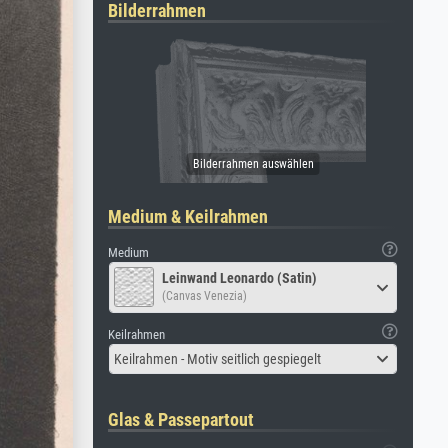
Bilderrahmen
Medium & Keilrahmen
Medium
Leinwand Leonardo (Satin)
(Canvas Venezia)
Keilrahmen
Keilrahmen - Motiv seitlich gespiegelt
Glas & Passepartout