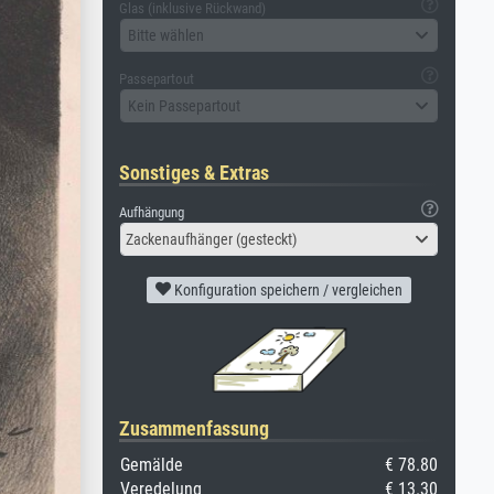
Glas (inklusive Rückwand)
Bitte wählen
Passepartout
Kein Passepartout
Sonstiges & Extras
Aufhängung
Zackenaufhänger (gesteckt)
Konfiguration speichern / vergleichen
Zusammenfassung
Gemälde
€ 78.80
Veredelung
€ 13.30