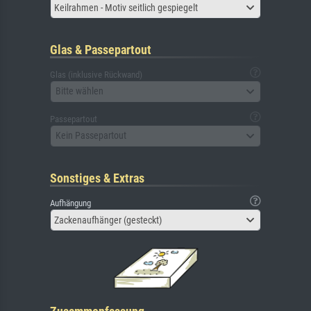
Keilrahmen - Motiv seitlich gespiegelt
Glas & Passepartout
Glas (inklusive Rückwand)
Bitte wählen
Passepartout
Kein Passepartout
Sonstiges & Extras
Aufhängung
Zackenaufhänger (gesteckt)