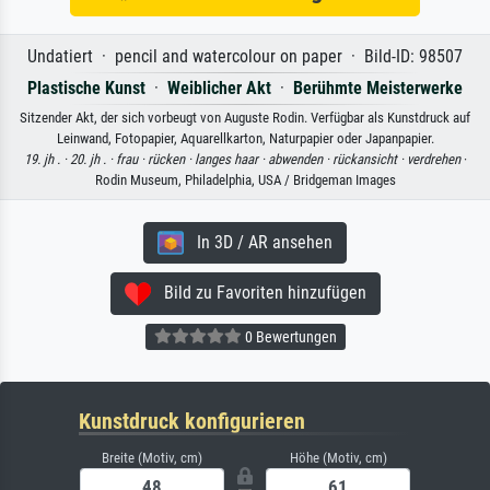
Undatiert · pencil and watercolour on paper · Bild-ID: 98507
Plastische Kunst
·
Weiblicher Akt
·
Berühmte Meisterwerke
Sitzender Akt, der sich vorbeugt von Auguste Rodin. Verfügbar als Kunstdruck auf
Leinwand, Fotopapier, Aquarellkarton, Naturpapier oder Japanpapier.
19. jh . ·
20. jh . ·
frau ·
rücken ·
langes haar ·
abwenden ·
rückansicht ·
verdrehen
·
Rodin Museum, Philadelphia, USA / Bridgeman Images
In 3D / AR ansehen
Bild zu Favoriten hinzufügen
0 Bewertungen
Kunstdruck konfigurieren
Breite (Motiv, cm)
Höhe (Motiv, cm)