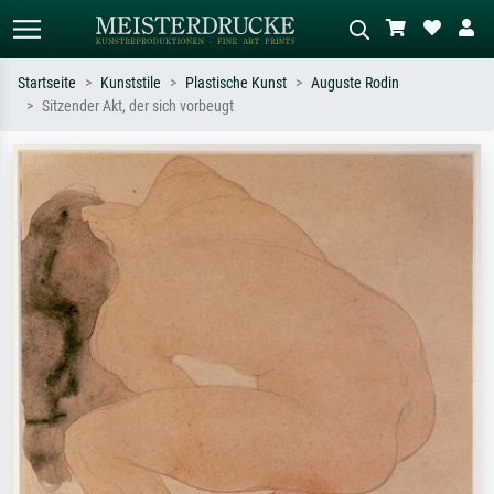
Startseite
Kunststile
Plastische Kunst
Auguste Rodin
Sitzender Akt, der sich vorbeugt
Standardsuche
KI-Bildersuche
Suchen Sie nach Künstlern, Werktiteln
Beschreiben Sie die Szene – z.B. Grüne
oder Stilen – z.B. Monet,
Wiese, Abstrakt mit viel Rot, Dunkles
Sternennacht, Impressionismus, Welle
Ölgemälde, Stehender Akt neben einem
Hokusai, Akt.
Baum.