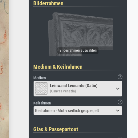
Bilderrahmen
Medium & Keilrahmen
Medium
Leinwand Leonardo (Satin)
(Canvas Venezia)
Keilrahmen
Keilrahmen - Motiv seitlich gespiegelt
Glas & Passepartout