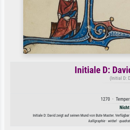
Initiale D: Dav
(Initial D:
1270 · Tempera
Nicht
Initiale D: David zeigt auf seinen Mund von Bute Master. Verfügba
kalligraphie ·
wirbel ·
quadrat