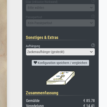
Glas (inklusive Rückwand)
Bitte wählen
Passepartout
Kein Passepartout
Sonstiges & Extras
Aufhängung
Zackenaufhänger (gesteckt)
Konfiguration speichern / vergleichen
Zusammenfassung
Gemälde
€ 85.78
Veredelung
€ 14.41