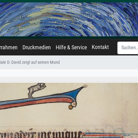
Kontakt
errahmen
Druckmedien
Hilfe & Service
tiale D: David zeigt auf seinen Mund