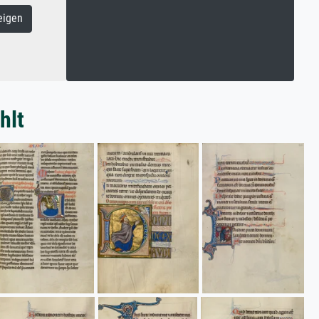
eigen
hlt