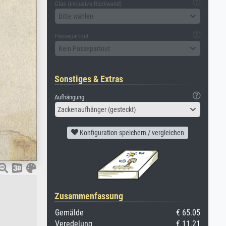
Glas (inklusive Rückwand)
Bitte wählen
Passepartout
Kein Passepartout
Sonstiges & Extras
Aufhängung
Zackenaufhänger (gesteckt)
Konfiguration speichern / vergleichen
Zusammenfassung
Gemälde
€ 65.05
Veredelung
€ 11.21