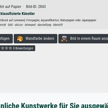
it auf Papier · Bild-ID: 2843
 klassifizierte Künstler
stdruck auf Leinwand, Fotopapier, Aquarellkarton, Naturpapier oder Japanpapier.
rträt ·
bild ·
skizze ·
leinwand ·
darstellung ·
bleistift
ufügen
Wandfarbe ändern
Bild in einem Raum anz
0 Bewertungen
nliche Kunstwerke für Sie ausgewä