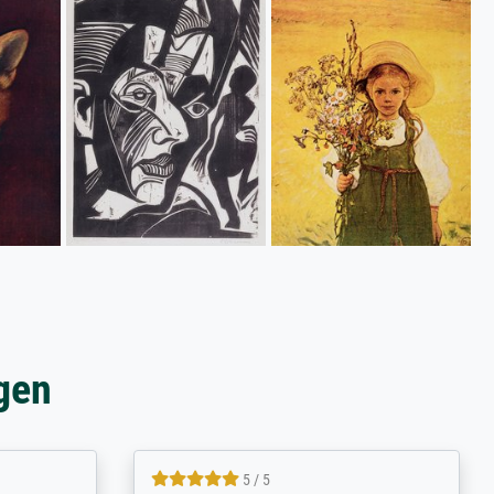
gen
5 / 5