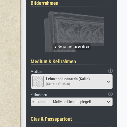
Bilderrahmen
Medium & Keilrahmen
Medium
Leinwand Leonardo (Satin)
(Canvas Venezia)
Keilrahmen
Keilrahmen - Motiv seitlich gespiegelt
Glas & Passepartout