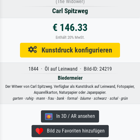
(The Widower)
Carl Spitzweg
€ 146.33
Enthält 20% MwSt.
Kunstdruck konfigurieren
1844 · Öl auf Leinwand · Bild-ID: 24219
Biedermeier
Der Witwer von Carl Spitzweg. Verfügbar als Kunstdruck auf Leinwand, Fotopapier,
Aquarellkarton, Naturpapier oder Japanpapier.
garten ·
ruhig ·
mann ·
frau ·
bank ·
formal ·
bäume ·
schwarz ·
schal ·
grün
In 3D / AR ansehen
Bild zu Favoriten hinzufügen