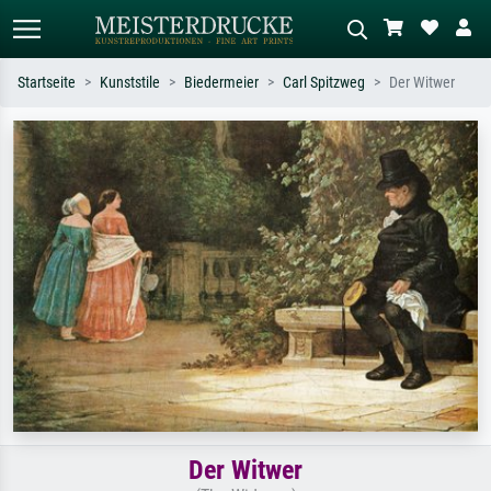
Startseite
Kunststile
Biedermeier
Carl Spitzweg
Der Witwer
Standardsuche
KI-Bildersuche
Suchen Sie nach Künstlern, Werktiteln
Beschreiben Sie die Szene – z.B. Grüne
oder Stilen – z.B. Monet,
Wiese, Abstrakt mit viel Rot, Dunkles
Sternennacht, Impressionismus, Welle
Ölgemälde, Stehender Akt neben einem
Hokusai, Akt.
Baum.
Der Witwer