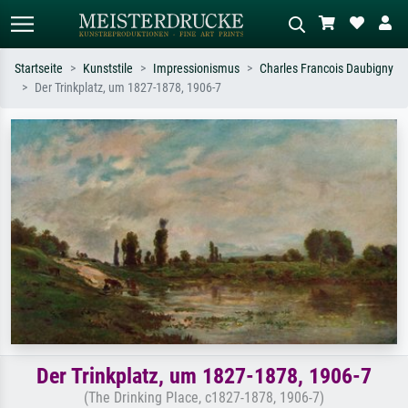
Startseite
Kunststile
Impressionismus
Charles Francois Daubigny
Der Trinkplatz, um 1827-1878, 1906-7
Standardsuche
KI-Bildersuche
Suchen Sie nach Künstlern, Werktiteln
Beschreiben Sie die Szene – z.B. Grüne
oder Stilen – z.B. Monet,
Wiese, Abstrakt mit viel Rot, Dunkles
Sternennacht, Impressionismus, Welle
Ölgemälde, Stehender Akt neben einem
Hokusai, Akt.
Baum.
Der Trinkplatz, um 1827-1878, 1906-7
(The Drinking Place, c1827-1878, 1906-7)