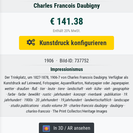
Charles Francois Daubigny
€ 141.38
Enthält 20% MwSt.
Kunstdruck konfigurieren
1906 · Bild-ID: 737752
Impressionismus
Der Trinkplatz, um 1827-1878, 1906-7 von Charles Francois Daubigny. Verfügbar als
Kunstdruck auf Leinwand, Fotopapier, Aquarellkarton, Naturpapier oder Japanpapier.
wetter ·
draußen ·
fluß ·
tier ·
leute ·
tiere ·
landschaft ·
vieh ·
kühe ·
vieh ·
geographie
·
farbe ·
farbe ·
bewölkt ·
rustic ·
jahrhundert ·
konzept ·
riverbank ·
publikation ·
19.
jahrhundert ·
1900s ·
20. jahrhundert ·
19.jahrhundert ·
landwirtschaftlich ·
landscape
·
studio publications ·
studio volume 39 ·
charles-francois daubigny ·
daubigny ·
charles-francois
· The Print Collector/Heritage Images
In 3D / AR ansehen