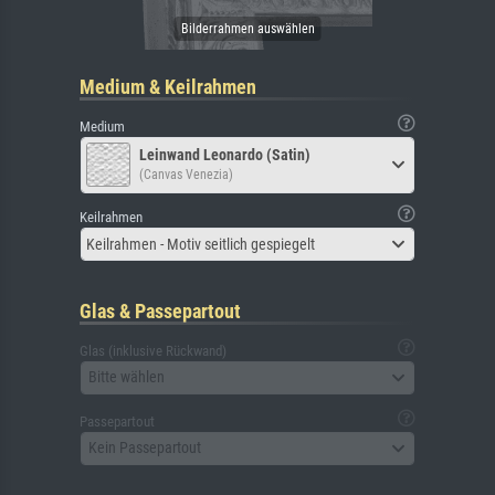
Medium & Keilrahmen
Medium
Leinwand Leonardo (Satin)
(Canvas Venezia)
Keilrahmen
Keilrahmen - Motiv seitlich gespiegelt
Glas & Passepartout
Glas (inklusive Rückwand)
Bitte wählen
Passepartout
Kein Passepartout