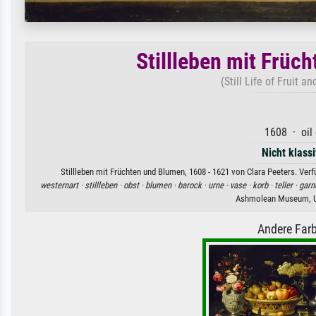
Stillleben mit Früc
(Still Life of Fruit a
1608 · oil
Nicht klassi
Stillleben mit Früchten und Blumen, 1608 - 1621 von Clara Peeters. Ver
westernart ·
stillleben ·
obst ·
blumen ·
barock ·
urne ·
vase ·
korb ·
teller ·
garn
Ashmolean Museum, Un
Andere Farb