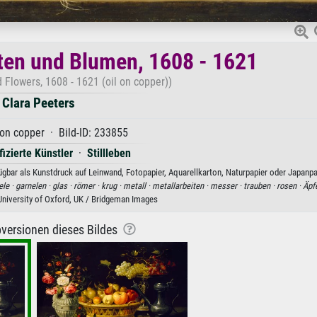
hten und Blumen, 1608 - 1621
nd Flowers, 1608 - 1621 (oil on copper))
Clara Peeters
 on copper · Bild-ID: 233855
fizierte Künstler
·
Stillleben
fügbar als Kunstdruck auf Leinwand, Fotopapier, Aquarellkarton, Naturpapier oder Japanpa
ele ·
garnelen ·
glas ·
römer ·
krug ·
metall ·
metallarbeiten ·
messer ·
trauben ·
rosen ·
Äpfe
iversity of Oxford, UK / Bridgeman Images
versionen dieses Bildes