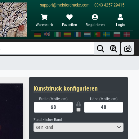
support@meisterdrucke.com · 0043 4257 29415
Warenkorb
Favoriten
Registrieren
Login
Kunstdruck konfigurieren
Breite (Motiv, cm)
Höhe (Motiv, cm)
Zusätzlicher Rand
Kein Rand