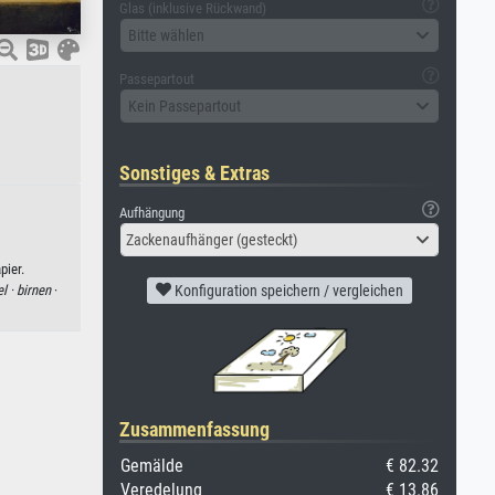
Glas (inklusive Rückwand)
Bitte wählen
Passepartout
Kein Passepartout
Sonstiges & Extras
Aufhängung
Zackenaufhänger (gesteckt)
pier.
Konfiguration speichern / vergleichen
l ·
birnen
·
Zusammenfassung
Gemälde
€ 82.32
Veredelung
€ 13.86