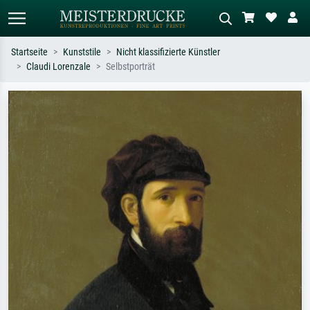
Startseite
Kunststile
Nicht klassifizierte Künstler
Claudi Lorenzale
Selbstporträt
Standardsuche
KI-Bildersuche
Suchen Sie nach Künstlern, Werktiteln
Beschreiben Sie die Szene – z.B. Grüne
oder Stilen – z.B. Monet,
Wiese, Abstrakt mit viel Rot, Dunkles
Sternennacht, Impressionismus, Welle
Ölgemälde, Stehender Akt neben einem
Hokusai, Akt.
Baum.