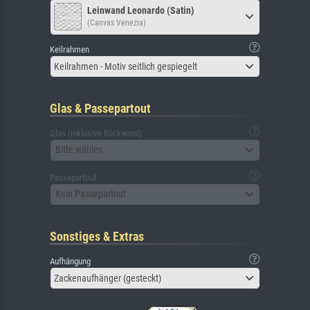
Leinwand Leonardo (Satin)
(Canvas Venezia)
Keilrahmen
Keilrahmen - Motiv seitlich gespiegelt
Glas & Passepartout
Glas (inklusive Rückwand)
Bitte wählen
Passepartout
Kein Passepartout
Sonstiges & Extras
Aufhängung
Zackenaufhänger (gesteckt)