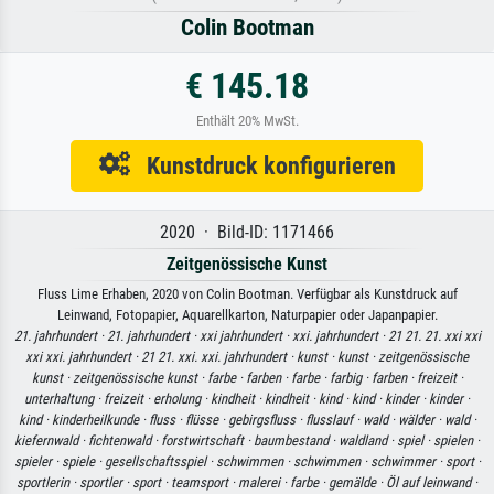
Colin Bootman
€ 145.18
Enthält 20% MwSt.
Kunstdruck konfigurieren
2020 · Bild-ID: 1171466
Zeitgenössische Kunst
Fluss Lime Erhaben, 2020 von Colin Bootman. Verfügbar als Kunstdruck auf
Leinwand, Fotopapier, Aquarellkarton, Naturpapier oder Japanpapier.
21. jahrhundert ·
21. jahrhundert ·
xxi jahrhundert ·
xxi. jahrhundert ·
21 21. 21. xxi xxi
xxi xxi. jahrhundert ·
21 21. xxi. xxi. jahrhundert ·
kunst ·
kunst ·
zeitgenössische
kunst ·
zeitgenössische kunst ·
farbe ·
farben ·
farbe ·
farbig ·
farben ·
freizeit ·
unterhaltung ·
freizeit ·
erholung ·
kindheit ·
kindheit ·
kind ·
kind ·
kinder ·
kinder ·
kind ·
kinderheilkunde ·
fluss ·
flüsse ·
gebirgsfluss ·
flusslauf ·
wald ·
wälder ·
wald ·
kiefernwald ·
fichtenwald ·
forstwirtschaft ·
baumbestand ·
waldland ·
spiel ·
spielen ·
spieler ·
spiele ·
gesellschaftsspiel ·
schwimmen ·
schwimmen ·
schwimmer ·
sport ·
sportlerin ·
sportler ·
sport ·
teamsport ·
malerei ·
farbe ·
gemälde ·
Öl auf leinwand ·