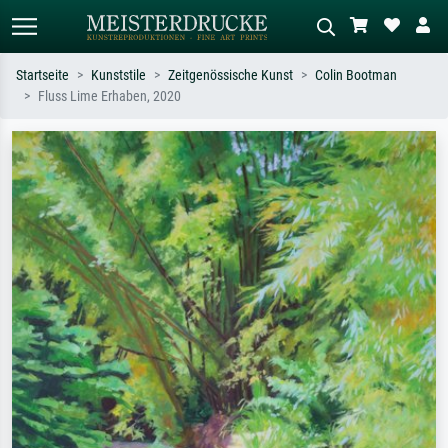
Startseite
Kunststile
Zeitgenössische Kunst
Colin Bootman
Fluss Lime Erhaben, 2020
Standardsuche
KI-Bildersuche
Suchen Sie nach Künstlern, Werktiteln
Beschreiben Sie die Szene – z.B. Grüne
oder Stilen – z.B. Monet,
Wiese, Abstrakt mit viel Rot, Dunkles
Sternennacht, Impressionismus, Welle
Ölgemälde, Stehender Akt neben einem
Hokusai, Akt.
Baum.