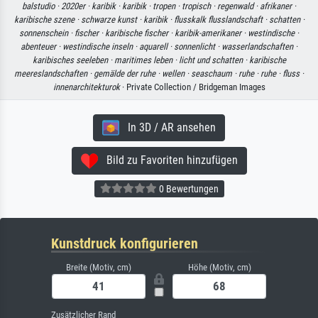
balstudio ·
2020er ·
karibik ·
karibik ·
tropen ·
tropisch ·
regenwald ·
afrikaner ·
karibische szene ·
schwarze kunst ·
karibik ·
flusskalk flusslandschaft ·
schatten ·
sonnenschein ·
fischer ·
karibische fischer ·
karibik-amerikaner ·
westindische ·
abenteuer ·
westindische inseln ·
aquarell ·
sonnenlicht ·
wasserlandschaften ·
karibisches seeleben ·
maritimes leben ·
licht und schatten ·
karibische
meereslandschaften ·
gemälde der ruhe ·
wellen ·
seaschaum ·
ruhe ·
ruhe ·
fluss ·
innenarchitekturok
· Private Collection / Bridgeman Images
In 3D / AR ansehen
Bild zu Favoriten hinzufügen
0 Bewertungen
Kunstdruck konfigurieren
Breite (Motiv, cm)
Höhe (Motiv, cm)
Zusätzlicher Rand