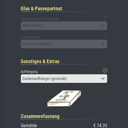
Glas & Passepartout
Glas (inklusive Rückwand)
Bitte wählen
Passepartout
Kein Passepartout
Sonstiges & Extras
Aufhängung
Zackenaufhänger (gesteckt)
Zusammenfassung
Gemälde
€ 74.33