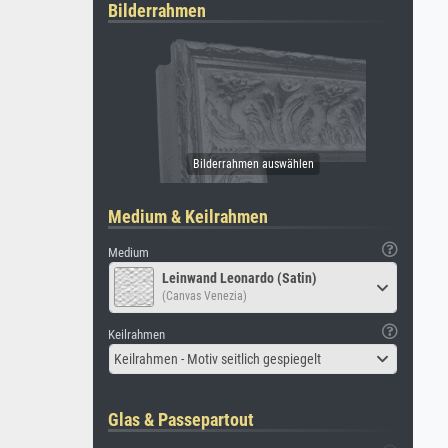
Bilderrahmen
Medium & Keilrahmen
Medium
Leinwand Leonardo (Satin)
(Canvas Venezia)
Keilrahmen
Keilrahmen - Motiv seitlich gespiegelt
Glas & Passepartout