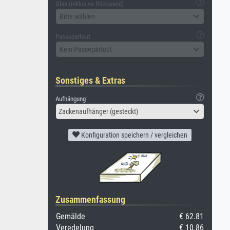
Glas (inklusive Rückwand)
Bitte wählen
Passepartout
Kein Passepartout
Sonstiges & Extras
Aufhängung
Zackenaufhänger (gesteckt)
Konfiguration speichern / vergleichen
Zusammenfassung
Gemälde
€ 62.81
Veredelung
€ 10.86