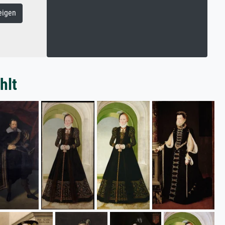
eigen
hlt