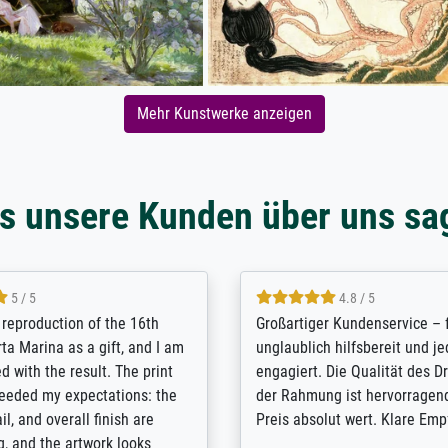
Mehr Kunstwerke anzeigen
s unsere Kunden über uns sa
5 / 5
5 / 5
t Meisterdrucke strives to
Outstanding quality and cus
lients demands, and provides
support. - the quality of the pr
ice on how to obtain the best
excellent and difficult to dist
 the prints requested by the
from the real thing; it will be
e company has a vast
for high-quality art prints fro
of prints to choose from, and
the quality of the framing is e