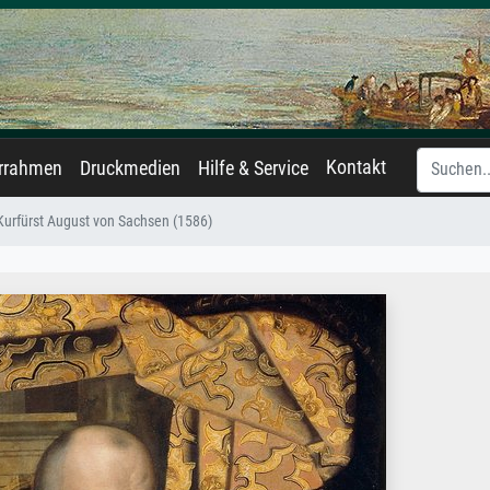
Kontakt
errahmen
Druckmedien
Hilfe & Service
Kurfürst August von Sachsen (1586)