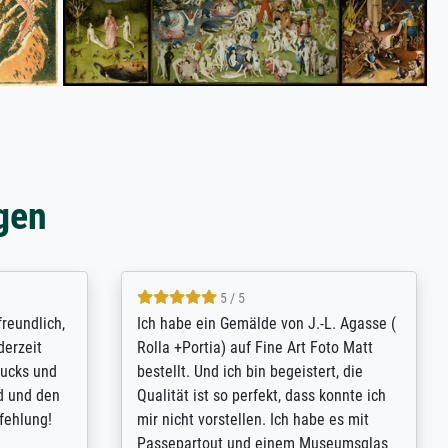
gen
4.8 / 5
tomer
Qualité absolument irréprochable.
inting is
Extraordinaire diversité des thèmes
inguish
abordés et personnalisation des
 my go-to
demandes (recadrage, réajustement des
m now on -
couleurs). Relation clientèle parfaite.
xcellent -
Transport, réception sans aucun