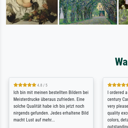
Wa
5 / 5
Rundum positive Erfahrung. Die
The team a
Ausführung des Auftrags hat eine Weile
meet its c
gedauert, die angekündigte Lieferzeit
expert adv
wurde aber letztlich sogar etwas
results for
unterschritten. Die Qualität des Papiers
client. Th
und des Drucks (Farben, Details usw.) ist
repertoire 