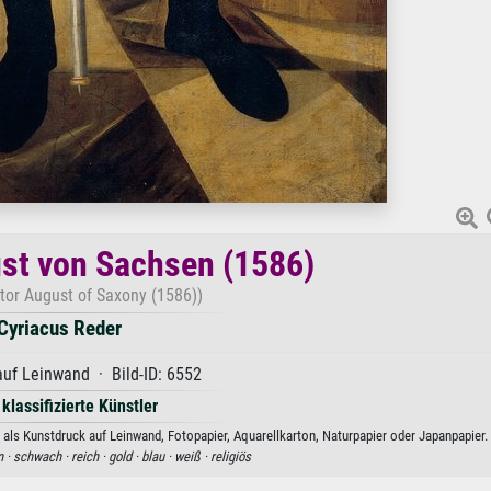
st von Sachsen (1586)
ctor August of Saxony (1586))
Cyriacus Reder
uf Leinwand · Bild-ID: 6552
 klassifizierte Künstler
als Kunstdruck auf Leinwand, Fotopapier, Aquarellkarton, Naturpapier oder Japanpapier.
 ·
schwach ·
reich ·
gold ·
blau ·
weiß ·
religiös