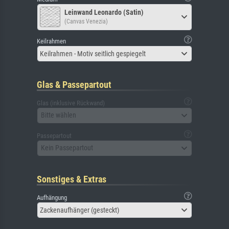
Leinwand Leonardo (Satin)
(Canvas Venezia)
Keilrahmen
Keilrahmen - Motiv seitlich gespiegelt
Glas & Passepartout
Glas (inklusive Rückwand)
Bitte wählen
Passepartout
Kein Passepartout
Sonstiges & Extras
Aufhängung
Zackenaufhänger (gesteckt)