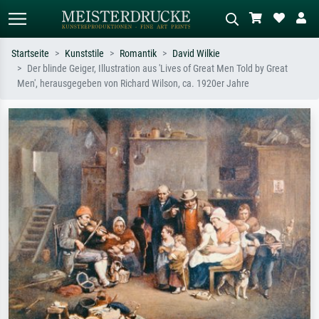
Startseite
Kunststile
Romantik
David Wilkie
Der blinde Geiger, Illustration aus 'Lives of Great Men Told by Great
Standardsuche
KI-Bildersuche
Men', herausgegeben von Richard Wilson, ca. 1920er Jahre
Suchen Sie nach Künstlern, Werktiteln
Beschreiben Sie die Szene – z.B. Grüne
oder Stilen – z.B. Monet,
Wiese, Abstrakt mit viel Rot, Dunkles
Sternennacht, Impressionismus, Welle
Ölgemälde, Stehender Akt neben einem
Hokusai, Akt.
Baum.