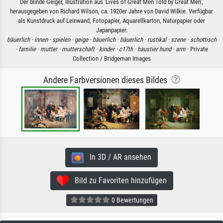
Der blinde Geiger, Illustration aus 'Lives of Great Men Told by Great Men',
herausgegeben von Richard Wilson, ca. 1920er Jahre von David Wilkie. Verfügbar
als Kunstdruck auf Leinwand, Fotopapier, Aquarellkarton, Naturpapier oder
Japanpapier.
bäuerlich ·
innen ·
spielen ·
geige ·
bäuerlich ·
bäuerlich ·
rustikal ·
szene ·
schottisch
·
familie ·
mutter ·
mutterschaft ·
kinder ·
c17th ·
haustier hund ·
arm
· Private
Collection / Bridgeman Images
Andere Farbversionen dieses Bildes
In 3D / AR ansehen
Bild zu Favoriten hinzufügen
0 Bewertungen