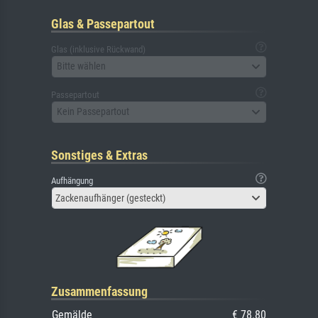
Glas & Passepartout
Glas (inklusive Rückwand)
Bitte wählen
Passepartout
Kein Passepartout
Sonstiges & Extras
Aufhängung
Zackenaufhänger (gesteckt)
Zusammenfassung
Gemälde
€ 78.80