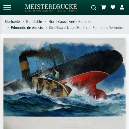
Startseite
Kunststile
Nicht klassifizierte Künstler
Edmondo de Amicis
Schiffswrack aus 'Herz' von Edmondo De Amicis
Standardsuche
KI-Bildersuche
Suchen Sie nach Künstlern, Werktiteln
Beschreiben Sie die Szene – z.B. Grüne
oder Stilen – z.B. Monet,
Wiese, Abstrakt mit viel Rot, Dunkles
Sternennacht, Impressionismus, Welle
Ölgemälde, Stehender Akt neben einem
Hokusai, Akt.
Baum.