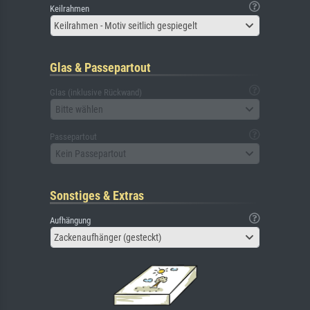
Keilrahmen
Keilrahmen - Motiv seitlich gespiegelt
Glas & Passepartout
Glas (inklusive Rückwand)
Bitte wählen
Passepartout
Kein Passepartout
Sonstiges & Extras
Aufhängung
Zackenaufhänger (gesteckt)