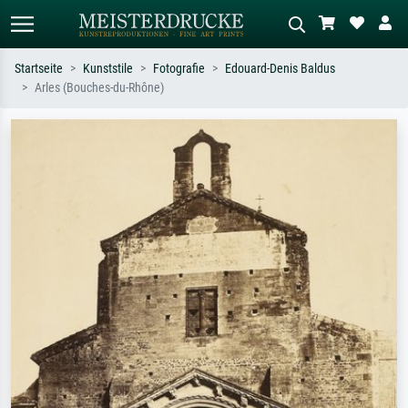
Startseite
Kunststile
Fotografie
Edouard-Denis Baldus
Arles (Bouches-du-Rhône)
Standardsuche
KI-Bildersuche
Suchen Sie nach Künstlern, Werktiteln
Beschreiben Sie die Szene – z.B. Grüne
oder Stilen – z.B. Monet,
Wiese, Abstrakt mit viel Rot, Dunkles
Sternennacht, Impressionismus, Welle
Ölgemälde, Stehender Akt neben einem
Hokusai, Akt.
Baum.