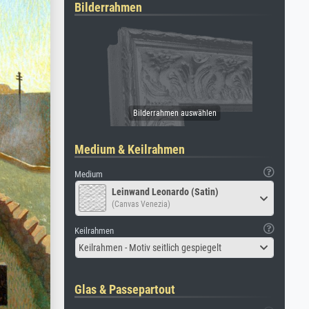
Bilderrahmen
Medium & Keilrahmen
Medium
Leinwand Leonardo (Satin)
(Canvas Venezia)
Keilrahmen
Keilrahmen - Motiv seitlich gespiegelt
Glas & Passepartout