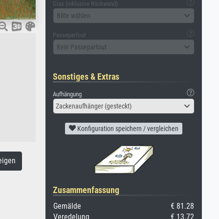
Glas (inklusive Rückwand)
Bitte wählen
Passepartout
Kein Passepartout
Sonstiges & Extras
Aufhängung
Zackenaufhänger (gesteckt)
Konfiguration speichern / vergleichen
eigen
Zusammenfassung
Gemälde
€ 81.28
Veredelung
€ 13.72