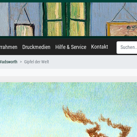
Kontakt
errahmen
Druckmedien
Hilfe & Service
Wadsworth
Gipfel der Welt