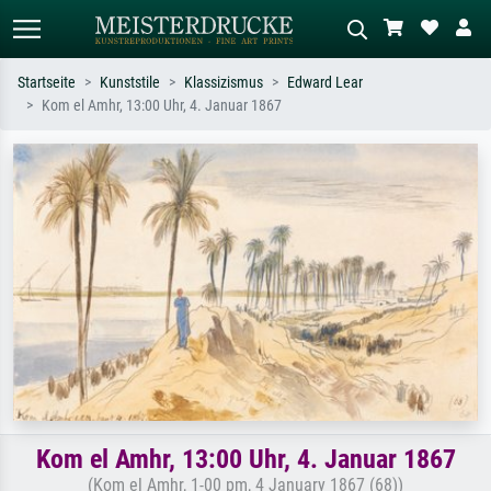
Startseite
Kunststile
Klassizismus
Edward Lear
Kom el Amhr, 13:00 Uhr, 4. Januar 1867
Standardsuche
KI-Bildersuche
Suchen Sie nach Künstlern, Werktiteln
Beschreiben Sie die Szene – z.B. Grüne
oder Stilen – z.B. Monet,
Wiese, Abstrakt mit viel Rot, Dunkles
Sternennacht, Impressionismus, Welle
Ölgemälde, Stehender Akt neben einem
Hokusai, Akt.
Baum.
Kom el Amhr, 13:00 Uhr, 4. Januar 1867
(Kom el Amhr, 1-00 pm, 4 January 1867 (68))