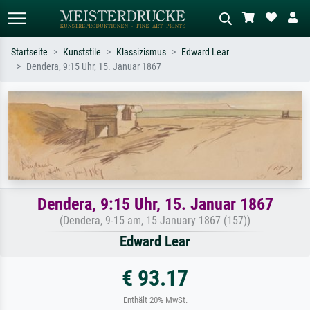
Startseite
Kunststile
Klassizismus
Edward Lear
Dendera, 9:15 Uhr, 15. Januar 1867
Standardsuche
KI-Bildersuche
Suchen Sie nach Künstlern, Werktiteln
Beschreiben Sie die Szene – z.B. Grüne
oder Stilen – z.B. Monet,
Wiese, Abstrakt mit viel Rot, Dunkles
Sternennacht, Impressionismus, Welle
Ölgemälde, Stehender Akt neben einem
Hokusai, Akt.
Baum.
Dendera, 9:15 Uhr, 15. Januar 1867
(Dendera, 9-15 am, 15 January 1867 (157))
Edward Lear
€ 93.17
Enthält 20% MwSt.