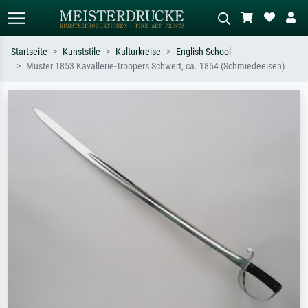
Startseite
Kunststile
Kulturkreise
English School
Muster 1853 Kavallerie-Troopers Schwert, ca. 1854 (Schmiedeeisen)
Standardsuche
KI-Bildersuche
Suchen Sie nach Künstlern, Werktiteln
Beschreiben Sie die Szene – z.B. Grüne
oder Stilen – z.B. Monet,
Wiese, Abstrakt mit viel Rot, Dunkles
Sternennacht, Impressionismus, Welle
Ölgemälde, Stehender Akt neben einem
Hokusai, Akt.
Baum.