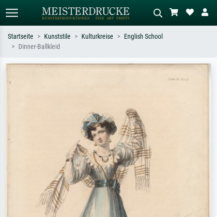
Startseite
Kunststile
Kulturkreise
English School
Dinner-Ballkleid
Standardsuche
KI-Bildersuche
Suchen Sie nach Künstlern, Werktiteln
Beschreiben Sie die Szene – z.B. Grüne
oder Stilen – z.B. Monet,
Wiese, Abstrakt mit viel Rot, Dunkles
Sternennacht, Impressionismus, Welle
Ölgemälde, Stehender Akt neben einem
Hokusai, Akt.
Baum.