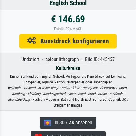
English School
€ 146.69
Enthält 20% MwSt.
Kunstdruck konfigurieren
Undatiert · colour lithograph · Bild-ID: 445457
Kulturkreise
Dinner-Ballkleid von English School. Verfügbar als Kunstdruck auf Leinwand,
Fotopapier, Aquarellkarton, Naturpapier oder Japanpapier.
weiblich ·
stehend ·
in voller länge ·
schal ·
kleid ·
georgisch ·
dekorativer saum ·
kleidung ·
kleidung ·
kleidungsstück ·
blau ·
band ·
bund ·
mode ·
modisch ·
abendkleidung
· Fashion Museum, Bath and North East Somerset Council, UK /
Bridgeman Images
In 3D / AR ansehen