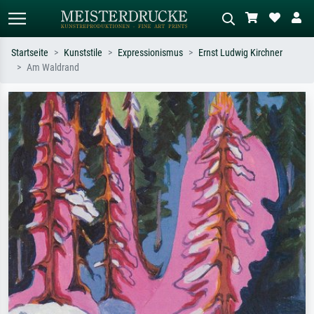
Startseite
Kunststile
Expressionismus
Ernst Ludwig Kirchner
Am Waldrand
Standardsuche
KI-Bildersuche
Suchen Sie nach Künstlern, Werktiteln
Beschreiben Sie die Szene – z.B. Grüne
oder Stilen – z.B. Monet,
Wiese, Abstrakt mit viel Rot, Dunkles
Sternennacht, Impressionismus, Welle
Ölgemälde, Stehender Akt neben einem
Hokusai, Akt.
Baum.