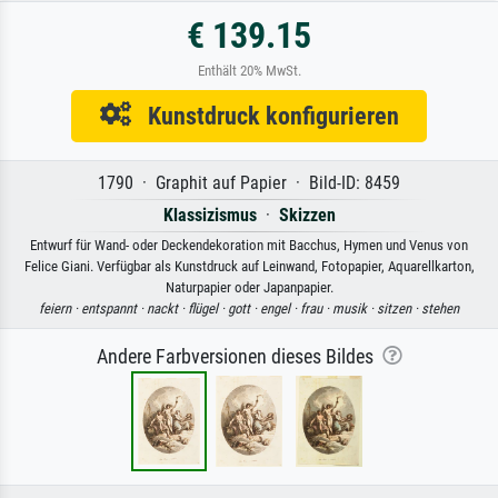
€ 139.15
Enthält 20% MwSt.
Kunstdruck konfigurieren
1790 · Graphit auf Papier · Bild-ID: 8459
Klassizismus
·
Skizzen
Entwurf für Wand- oder Deckendekoration mit Bacchus, Hymen und Venus von
Felice Giani. Verfügbar als Kunstdruck auf Leinwand, Fotopapier, Aquarellkarton,
Naturpapier oder Japanpapier.
feiern ·
entspannt ·
nackt ·
flügel ·
gott ·
engel ·
frau ·
musik ·
sitzen ·
stehen
Andere Farbversionen dieses Bildes