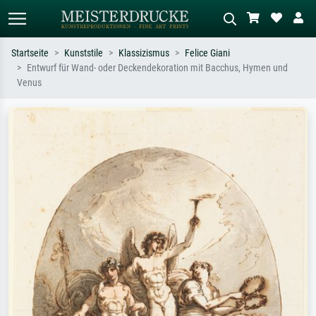
Startseite
Kunststile
Klassizismus
Felice Giani
Entwurf für Wand- oder Deckendekoration mit Bacchus, Hymen und
Standardsuche
KI-Bildersuche
Venus
Suchen Sie nach Künstlern, Werktiteln
Beschreiben Sie die Szene – z.B. Grüne
oder Stilen – z.B. Monet,
Wiese, Abstrakt mit viel Rot, Dunkles
Sternennacht, Impressionismus, Welle
Ölgemälde, Stehender Akt neben einem
Hokusai, Akt.
Baum.