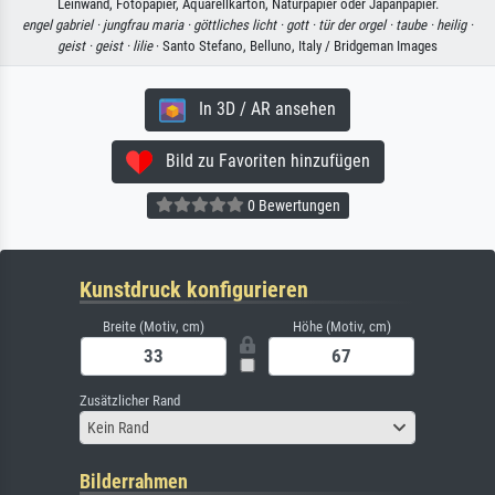
Leinwand, Fotopapier, Aquarellkarton, Naturpapier oder Japanpapier.
engel gabriel ·
jungfrau maria ·
göttliches licht ·
gott ·
tür der orgel ·
taube ·
heilig ·
geist ·
geist ·
lilie
· Santo Stefano, Belluno, Italy / Bridgeman Images
In 3D / AR ansehen
Bild zu Favoriten hinzufügen
0 Bewertungen
Kunstdruck konfigurieren
Breite (Motiv, cm)
Höhe (Motiv, cm)
Zusätzlicher Rand
Kein Rand
Bilderrahmen