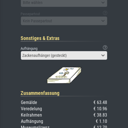
Bitte wählen
Passepartout
Kein Passepartout
Sonstiges & Extras
Aufhängung
Zackenaufhänger (gesteckt)
Zusammenfassung
Gemälde
€ 63.48
Veredelung
€ 10.96
Keilrahmen
€ 38.83
Aufhängung
€ 1.10
Museumslizenz
€ 12.70