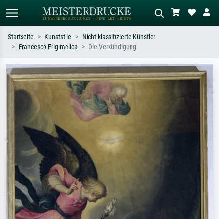
Startseite
Kunststile
Nicht klassifizierte Künstler
Francesco Frigimelica
Die Verkündigung
Standardsuche
KI-Bildersuche
Suchen Sie nach Künstlern, Werktiteln
Beschreiben Sie die Szene – z.B. Grüne
oder Stilen – z.B. Monet,
Wiese, Abstrakt mit viel Rot, Dunkles
Sternennacht, Impressionismus, Welle
Ölgemälde, Stehender Akt neben einem
Hokusai, Akt.
Baum.