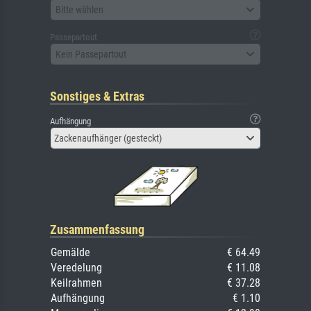
Bitte wählen
Passepartout
Kein Passepartout
Sonstiges & Extras
Aufhängung
Zackenaufhänger (gesteckt)
Zusammenfassung
Gemälde
€ 64.49
Veredelung
€ 11.08
Keilrahmen
€ 37.28
Aufhängung
€ 1.10