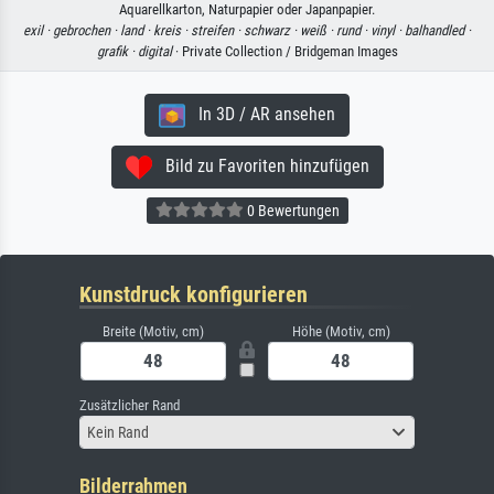
Aquarellkarton, Naturpapier oder Japanpapier.
exil ·
gebrochen ·
land ·
kreis ·
streifen ·
schwarz ·
weiß ·
rund ·
vinyl ·
balhandled ·
grafik ·
digital
· Private Collection / Bridgeman Images
In 3D / AR ansehen
Bild zu Favoriten hinzufügen
0 Bewertungen
Kunstdruck konfigurieren
Breite (Motiv, cm)
Höhe (Motiv, cm)
Zusätzlicher Rand
Kein Rand
Bilderrahmen