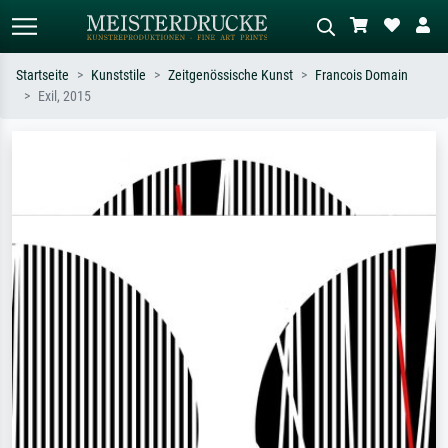
Startseite
Kunststile
Zeitgenössische Kunst
Francois Domain
Exil, 2015
Standardsuche
KI-Bildersuche
Suchen Sie nach Künstlern, Werktiteln
Beschreiben Sie die Szene – z.B. Grüne
oder Stilen – z.B. Monet,
Wiese, Abstrakt mit viel Rot, Dunkles
Sternennacht, Impressionismus, Welle
Ölgemälde, Stehender Akt neben einem
Hokusai, Akt.
Baum.