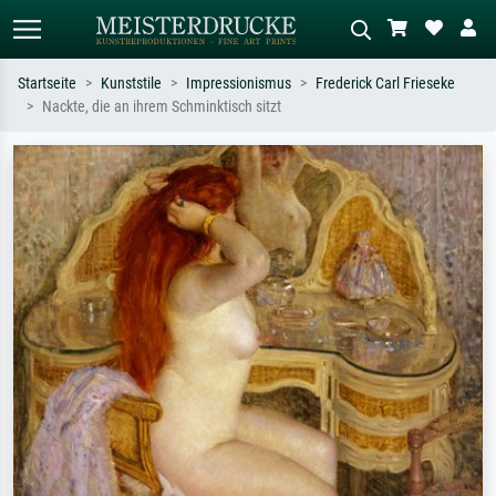
Startseite
Kunststile
Impressionismus
Frederick Carl Frieseke
Nackte, die an ihrem Schminktisch sitzt
Standardsuche
KI-Bildersuche
Suchen Sie nach Künstlern, Werktiteln
Beschreiben Sie die Szene – z.B. Grüne
oder Stilen – z.B. Monet,
Wiese, Abstrakt mit viel Rot, Dunkles
Sternennacht, Impressionismus, Welle
Ölgemälde, Stehender Akt neben einem
Hokusai, Akt.
Baum.