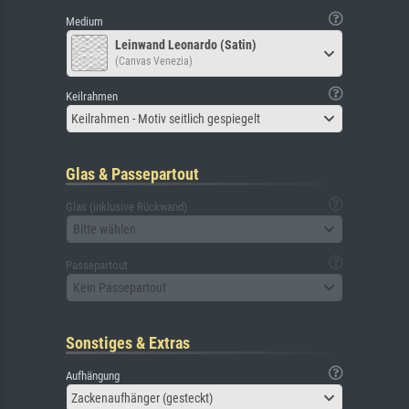
Medium
Leinwand Leonardo (Satin)
(Canvas Venezia)
Keilrahmen
Keilrahmen - Motiv seitlich gespiegelt
Glas & Passepartout
Glas (inklusive Rückwand)
Bitte wählen
Passepartout
Kein Passepartout
Sonstiges & Extras
Aufhängung
Zackenaufhänger (gesteckt)