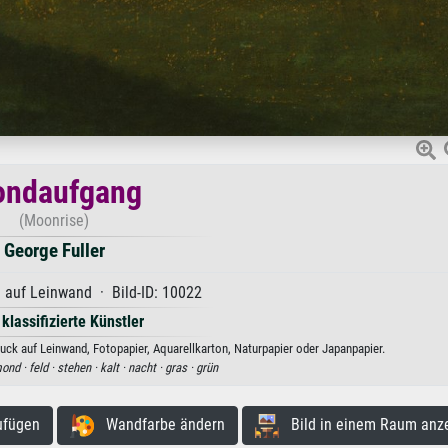
ndaufgang
(Moonrise)
George Fuller
l auf Leinwand · Bild-ID: 10022
 klassifizierte Künstler
ck auf Leinwand, Fotopapier, Aquarellkarton, Naturpapier oder Japanpapier.
ond ·
feld ·
stehen ·
kalt ·
nacht ·
gras ·
grün
ufügen
Wandfarbe ändern
Bild in einem Raum anz