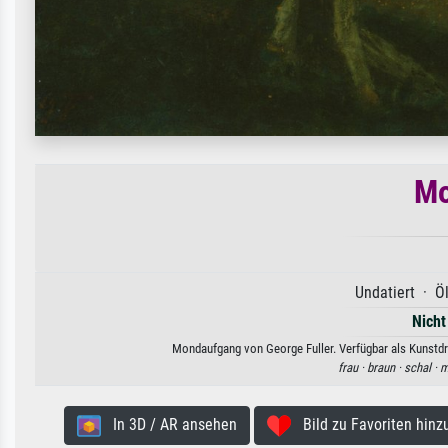
Mo
Undatiert · Ö
Nicht
Mondaufgang von George Fuller. Verfügbar als Kunstdru
frau ·
braun ·
schal ·
m
In 3D / AR ansehen
Bild zu Favoriten hinz