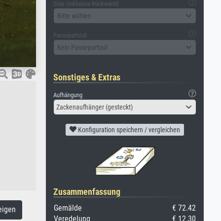
Glas (inklusive Rückwand)
Bitte wählen
Passepartout
Kein Passepartout
Sonstiges & Extras
Aufhängung
Zackenaufhänger (gesteckt)
Konfiguration speichern / vergleichen
Zusammenfassung
Gemälde
€ 72.42
eigen
Veredelung
€ 12.30