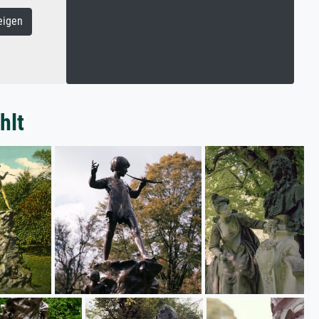
eigen
hlt