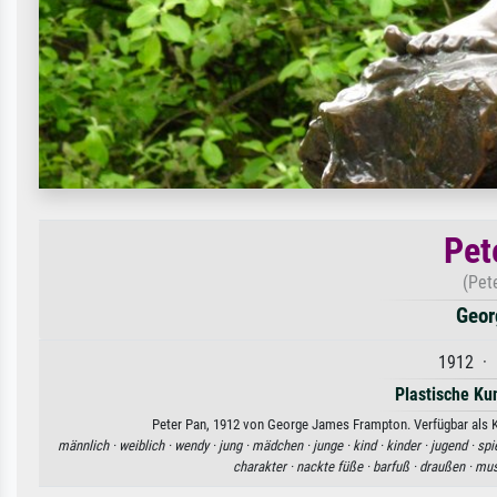
Pet
(Pet
Geor
1912 · 
Plastische Ku
Peter Pan, 1912 von George James Frampton. Verfügbar als Ku
männlich ·
weiblich ·
wendy ·
jung ·
mädchen ·
junge ·
kind ·
kinder ·
jugend ·
spi
charakter ·
nackte füße ·
barfuß ·
draußen ·
mus