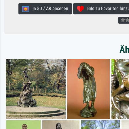
In 3D / AR ansehen
Bild zu Favoriten hinz
Äh