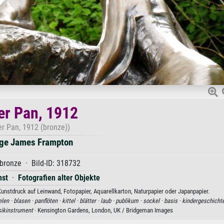
er Pan, 1912
er Pan, 1912 (bronze))
ge James Frampton
bronze · Bild-ID: 318732
nst
·
Fotografien alter Objekte
nstdruck auf Leinwand, Fotopapier, Aquarellkarton, Naturpapier oder Japanpapier.
elen ·
blasen ·
panflöten ·
kittel ·
blätter ·
laub ·
publikum ·
sockel ·
basis ·
kindergeschichte
ikinstrument
· Kensington Gardens, London, UK / Bridgeman Images