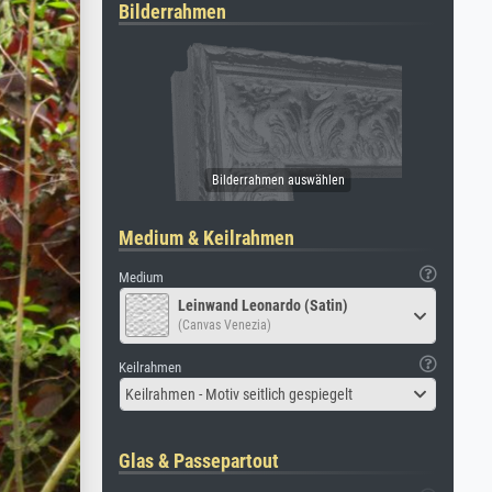
Bilderrahmen
Medium & Keilrahmen
Medium
Leinwand Leonardo (Satin)
(Canvas Venezia)
Keilrahmen
Keilrahmen - Motiv seitlich gespiegelt
Glas & Passepartout