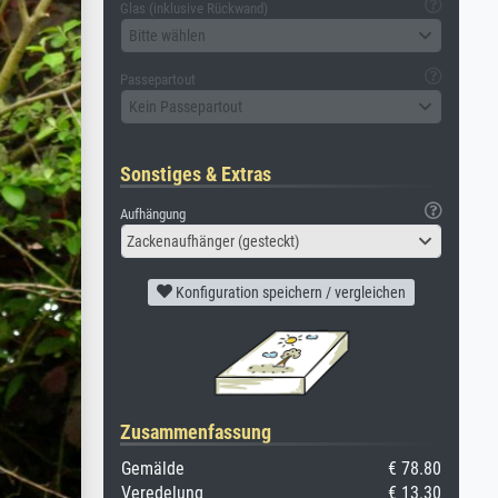
Glas (inklusive Rückwand)
Bitte wählen
Passepartout
Kein Passepartout
Sonstiges & Extras
Aufhängung
Zackenaufhänger (gesteckt)
Konfiguration speichern / vergleichen
Zusammenfassung
Gemälde
€ 78.80
Veredelung
€ 13.30