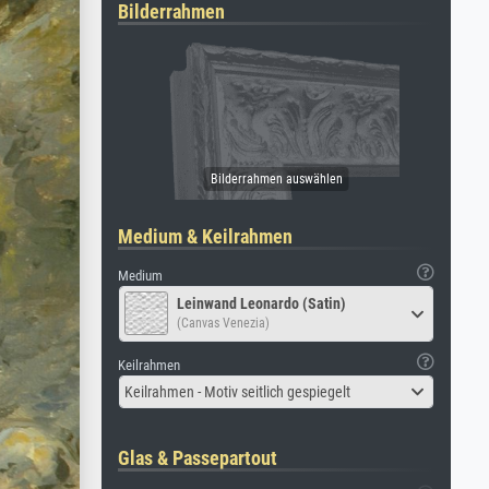
Bilderrahmen
Medium & Keilrahmen
Medium
Leinwand Leonardo (Satin)
(Canvas Venezia)
Keilrahmen
Keilrahmen - Motiv seitlich gespiegelt
Glas & Passepartout