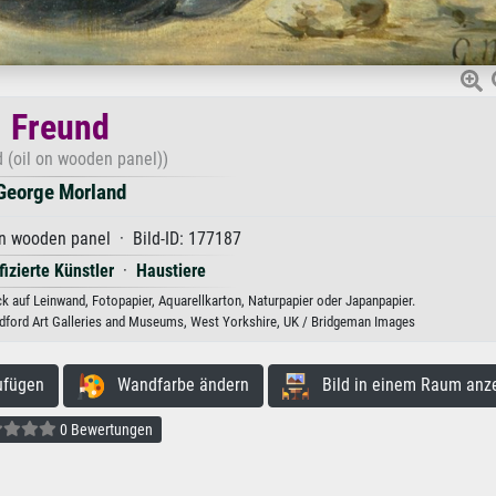
Freund
d (oil on wooden panel))
George Morland
on wooden panel · Bild-ID: 177187
fizierte Künstler
·
Haustiere
 auf Leinwand, Fotopapier, Aquarellkarton, Naturpapier oder Japanpapier.
dford Art Galleries and Museums, West Yorkshire, UK / Bridgeman Images
ufügen
Wandfarbe ändern
Bild in einem Raum anz
0 Bewertungen