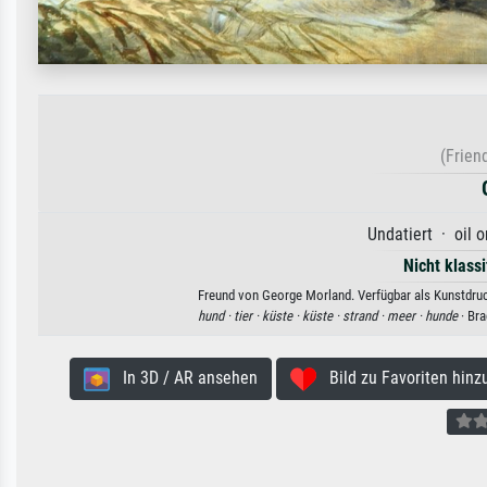
(Frien
Undatiert · oil 
Nicht klassi
Freund von George Morland. Verfügbar als Kunstdruck
hund ·
tier ·
küste ·
küste ·
strand ·
meer ·
hunde
· Bra
In 3D / AR ansehen
Bild zu Favoriten hinz