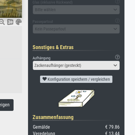
Glas (inklusive Rückwand)
Bitte wählen
Passepartout
Kein Passepartout
Sonstiges & Extras
Aufhängung
Zackenaufhänger (gesteckt)
Konfiguration speichern / vergleichen
eigen
Zusammenfassung
Gemälde
€ 79.86
Veredelung
€ 13.44