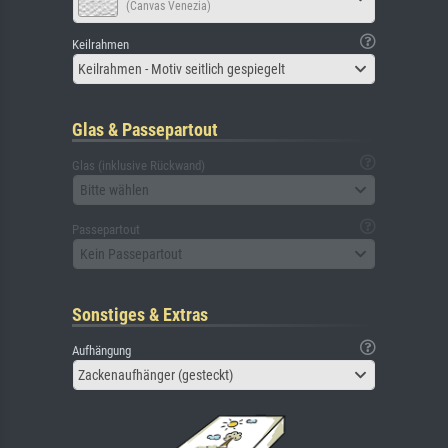
(Canvas Venezia)
Keilrahmen
Keilrahmen - Motiv seitlich gespiegelt
Glas & Passepartout
Glas (inklusive Rückwand)
Bitte wählen
Passepartout
Kein Passepartout
Sonstiges & Extras
Aufhängung
Zackenaufhänger (gesteckt)