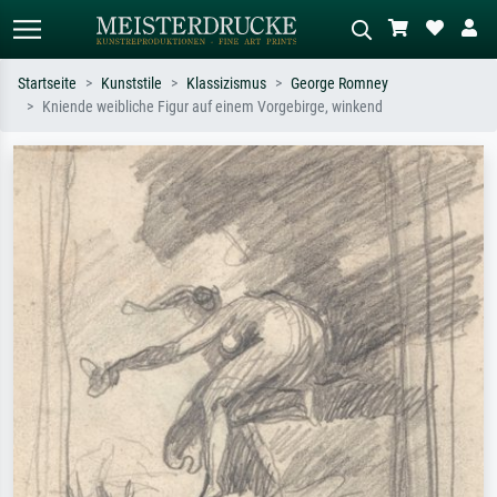
Startseite
Kunststile
Klassizismus
George Romney
Kniende weibliche Figur auf einem Vorgebirge, winkend
Standardsuche
KI-Bildersuche
Suchen Sie nach Künstlern, Werktiteln
Beschreiben Sie die Szene – z.B. Grüne
oder Stilen – z.B. Monet,
Wiese, Abstrakt mit viel Rot, Dunkles
Sternennacht, Impressionismus, Welle
Ölgemälde, Stehender Akt neben einem
Hokusai, Akt.
Baum.