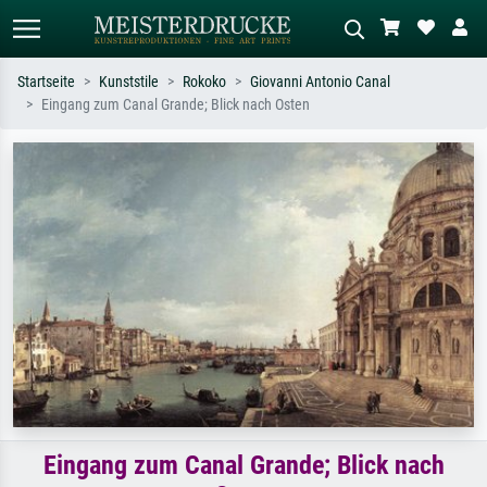
Startseite
Kunststile
Rokoko
Giovanni Antonio Canal
Eingang zum Canal Grande; Blick nach Osten
Standardsuche
KI-Bildersuche
Suchen Sie nach Künstlern, Werktiteln
Beschreiben Sie die Szene – z.B. Grüne
oder Stilen – z.B. Monet,
Wiese, Abstrakt mit viel Rot, Dunkles
Sternennacht, Impressionismus, Welle
Ölgemälde, Stehender Akt neben einem
Hokusai, Akt.
Baum.
Eingang zum Canal Grande; Blick nach