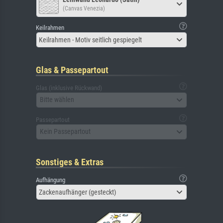
(Canvas Venezia)
Keilrahmen
Keilrahmen - Motiv seitlich gespiegelt
Glas & Passepartout
Glas (inklusive Rückwand)
Bitte wählen
Passepartout
Kein Passepartout
Sonstiges & Extras
Aufhängung
Zackenaufhänger (gesteckt)