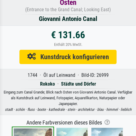
Osten
(Entrance to the Grand Canal; Looking East)
Giovanni Antonio Canal
€ 131.66
Enthält 20% MwSt.
Kunstdruck konfigurieren
1744 · Öl auf Leinwand · Bild-ID: 26999
Rokoko
·
Städte und Dörfer
Eingang zum Canal Grande; Blick nach Osten von Giovanni Antonio Canal. Verfügbar
als Kunstdruck auf Leinwand, Fotopapier, Aquarellkarton, Naturpapier oder
Japanpapier.
stadt ·
schön ·
fluss ·
boote ·
kathedrale ·
stein ·
architektur ·
blau ·
himmel ·
lieblich
Andere Farbversionen dieses Bildes