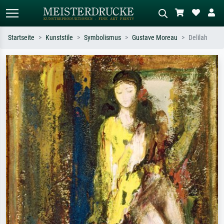
Startseite
Kunststile
Symbolismus
Gustave Moreau
Delilah
Standardsuche
KI-Bildersuche
Suchen Sie nach Künstlern, Werktiteln
Beschreiben Sie die Szene – z.B. Grüne
oder Stilen – z.B. Monet,
Wiese, Abstrakt mit viel Rot, Dunkles
Sternennacht, Impressionismus, Welle
Ölgemälde, Stehender Akt neben einem
Hokusai, Akt.
Baum.