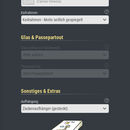
(Canvas Venezia)
Keilrahmen
Keilrahmen - Motiv seitlich gespiegelt
Glas & Passepartout
Glas (inklusive Rückwand)
Bitte wählen
Passepartout
Kein Passepartout
Sonstiges & Extras
Aufhängung
Zackenaufhänger (gesteckt)