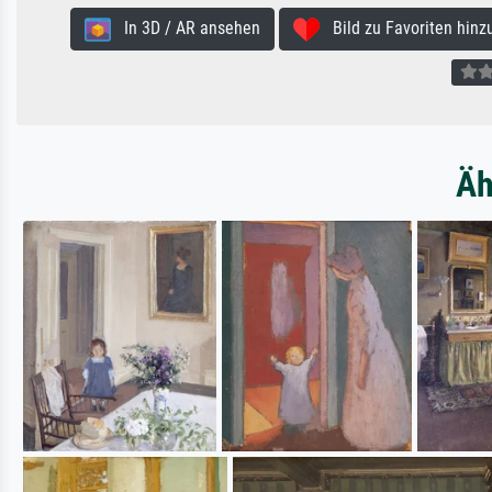
In 3D / AR ansehen
Bild zu Favoriten hinz
Äh