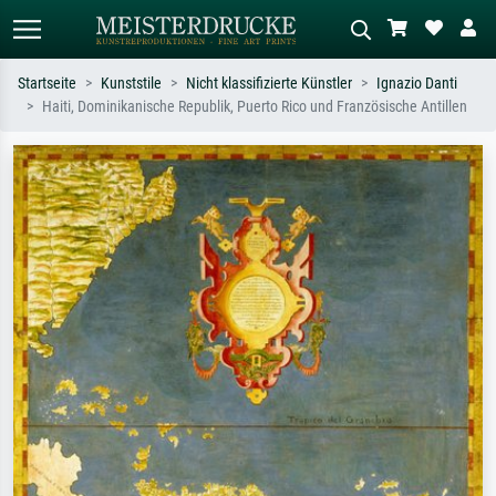
Startseite
Kunststile
Nicht klassifizierte Künstler
Ignazio Danti
Haiti, Dominikanische Republik, Puerto Rico und Französische Antillen
Standardsuche
KI-Bildersuche
Suchen Sie nach Künstlern, Werktiteln
Beschreiben Sie die Szene – z.B. Grüne
oder Stilen – z.B. Monet,
Wiese, Abstrakt mit viel Rot, Dunkles
Sternennacht, Impressionismus, Welle
Ölgemälde, Stehender Akt neben einem
Hokusai, Akt.
Baum.