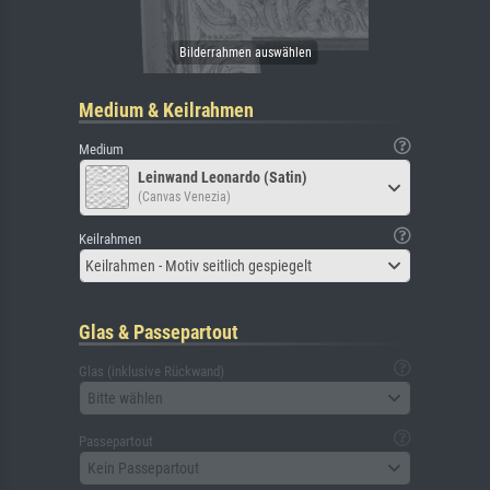
Medium & Keilrahmen
Medium
Leinwand Leonardo (Satin)
(Canvas Venezia)
Keilrahmen
Keilrahmen - Motiv seitlich gespiegelt
Glas & Passepartout
Glas (inklusive Rückwand)
Bitte wählen
Passepartout
Kein Passepartout