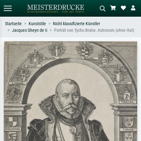
Startseite
Kunststile
Nicht klassifizierte Künstler
Jacques Gheyn de Ii
Porträt von Tycho Brahe, Astronom (ohne Hut)
Standardsuche
KI-Bildersuche
Suchen Sie nach Künstlern, Werktiteln
Beschreiben Sie die Szene – z.B. Grüne
oder Stilen – z.B. Monet,
Wiese, Abstrakt mit viel Rot, Dunkles
Sternennacht, Impressionismus, Welle
Ölgemälde, Stehender Akt neben einem
Hokusai, Akt.
Baum.