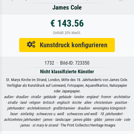
James Cole
€ 143.56
Enthält 20% MwSt.
Kunstdruck konfigurieren
1732 · Bild-ID: 723350
Nicht klassifizierte Künstler
St. Marys Kirche im Strand, London, Mitte des 18. Jahrhunderts von James Cole.
Verfügbar als Kunstdruck auf Leinwand, Fotopapier, Aquarellkarton, Naturpapier
oder Japanpapier.
außen ·
draußen ·
straße ·
gebäude ·
gebäude ·
london ·
england ·
fromm ·
architektur
·
straße ·
land ·
religion ·
britisch ·
englisch ·
kirche ·
allee ·
christentum ·
position ·
jahrhundert ·
architektonisch ·
großbritannien ·
draußen ·
vereinigtes königreich ·
faser ·
einfarbig ·
schwarzes u. weiß ·
schwarzes und weiß ·
18. jahrhundert ·
achtzehntes jahrhundert ·
james ·
landscape ·
james gibbs ·
gibbs ·
james cole ·
cole
·
james ·
st mary le strand
· The Print Collector/Heritage Images