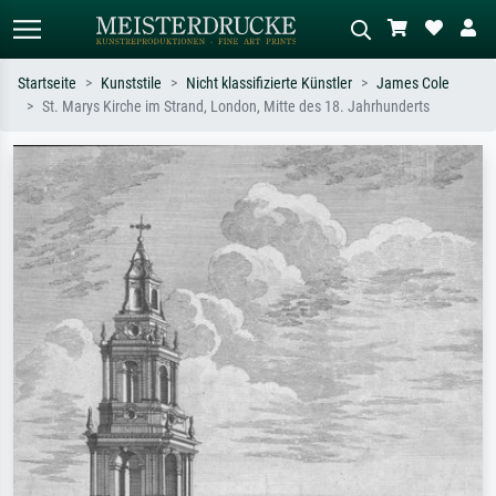
Startseite
Kunststile
Nicht klassifizierte Künstler
James Cole
St. Marys Kirche im Strand, London, Mitte des 18. Jahrhunderts
Standardsuche
KI-Bildersuche
Suchen Sie nach Künstlern, Werktiteln
Beschreiben Sie die Szene – z.B. Grüne
oder Stilen – z.B. Monet,
Wiese, Abstrakt mit viel Rot, Dunkles
Sternennacht, Impressionismus, Welle
Ölgemälde, Stehender Akt neben einem
Hokusai, Akt.
Baum.