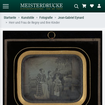
Startseite
Kunststile
Fotografie
Jean-Gabriel Eynard
Herr und Frau de Regny und ihre Kinder
Standardsuche
KI-Bildersuche
Suchen Sie nach Künstlern, Werktiteln
Beschreiben Sie die Szene – z.B. Grüne
oder Stilen – z.B. Monet,
Wiese, Abstrakt mit viel Rot, Dunkles
Sternennacht, Impressionismus, Welle
Ölgemälde, Stehender Akt neben einem
Hokusai, Akt.
Baum.