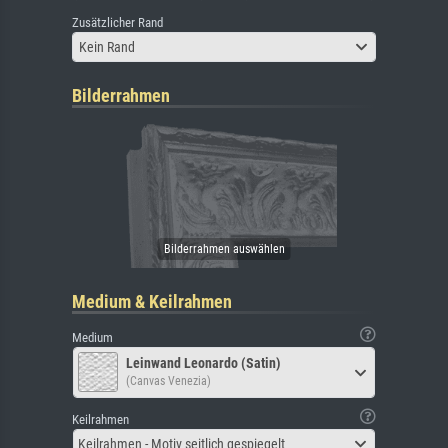
Zusätzlicher Rand
Kein Rand
Bilderrahmen
Medium & Keilrahmen
Medium
Leinwand Leonardo (Satin)
(Canvas Venezia)
Keilrahmen
Keilrahmen - Motiv seitlich gespiegelt