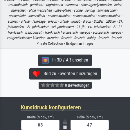
traumähnlich ·
geträumt ·
tagträumen ·
niemand ·
ohne irgendjemanden ·
keine
menschen ·
ohne menschen ·
unbevölkert ·
sonne ·
sonnig ·
sonnenschein ·
sonnenlicht ·
sonnenlicht ·
sonnenstrahlen ·
sonnenstrahlen ·
sonnenstrahlen ·
sonnen ·
urlaub ·
feiertage ·
urlaub ·
urlaub ·
urlaub ·
druck ·
2020er ·
2020er ·
21.
jahrhundert ·
21. jahrhundert ·
xxi. jahrhundert ·
21. jh. ·
xxi. jahrhundert ·
21. 21.
frankreich ·
französisch ·
frankreich französisch ·
europa ·
europäisch ·
europa ·
zeitgenössischer künstler ·
mzprint ·
freizeit ·
freizeit ·
hobby ·
freizeit ·
freizeit
·
Private Collection / Bridgeman Images
In 3D / AR ansehen
Bild zu Favoriten hinzufügen
0 Bewertungen
Kunstdruck konfigurieren
Breite (Motiv, cm)
Höhe (Motiv, cm)