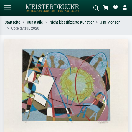
Startseite
Kunststile
Nicht klassifizierte Künstler
Jim Monson
Cote d'Azur, 2020
Standardsuche
KI-Bildersuche
Suchen Sie nach Künstlern, Werktiteln
Beschreiben Sie die Szene – z.B. Grüne
oder Stilen – z.B. Monet,
Wiese, Abstrakt mit viel Rot, Dunkles
Sternennacht, Impressionismus, Welle
Ölgemälde, Stehender Akt neben einem
Hokusai, Akt.
Baum.