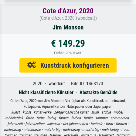
Cote d'Azur, 2020
(Cote d'Azur, 2020 (woodcut))
Jim Monson
€ 149.29
Enthält 20% MwSt.
Kunstdruck konfigurieren
2020 · woodcut · Bild-ID: 1468173
Nicht klassifizierte Künstler
·
Abstrakte Gemälde
Cote d'Azur, 2020 von Jim Monson. Verfügbar als Kunstdruck auf Leinwand,
Fotopapier, Aquarellkarton, Naturpapier oder Japanpapier.
kunst ·
kunst ·
kunstwerke ·
zeitgenössische kunst ·
stuhl ·
stühle ·
möbel ·
möbelstück ·
farbe ·
farbe ·
farbig ·
farben ·
farben ·
farbig ·
sommer ·
sommerzeit ·
jahreszeit ·
jahreszeiten ·
saisonal ·
vier jahreszeiten ·
fantasie ·
form ·
formen ·
mehrfarbig ·
mischfarbe ·
mehrfarbig ·
mehrfarbig ·
mehrfarbig ·
mehrfarbig ·
traum ·
träumer ·
träumer ·
träumen ·
träume ·
verträumt ·
onirismus ·
traumzeit ·
tagtraum ·